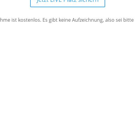
hme ist kostenlos. Es gibt keine Aufzeichnung, also sei bitte 
Das intuitive anleiten von Meditation ist mein Lieb
und Mentor im Bereich Persönlichkeitsentwickl
haben bereits über 10.000 Teilnehmer begeistert. 
und Mentoren aus, die ihren individuellen Medit
tragen.