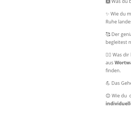
🙌
Was du 
✨
Wie du m
Ruhe lande
🥰 Der geni
begleitest 
🧘‍♀️ Was d
aus
Wortwa
finden.
💪 Das Geh
😊 Wie du 
individuell