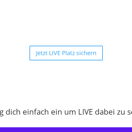
Ich freu‘ mich, dich im W
Holger
Jetzt LIVE Platz sichern
g dich einfach ein um LIVE dabei zu s