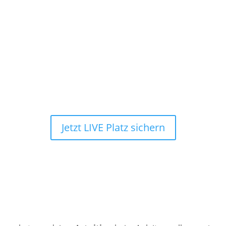
Webinar, in dem du die 4 Säulen live erlebst und ich dir zei
:
:
:
Stunde(n)
Minute(n)
Jetzt LIVE Platz sichern