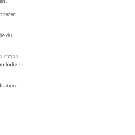
en.
innerer
ie du
mbination
melodie
zu
itation.