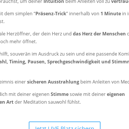
brauchst, um deiner
Intuition
beim Anleiten voll zu
vertrau
it dem simplen “
Präsenz-Trick
” innerhalb von
1 Minute
in 
st.
ale Herzöffner, der dein Herz und
das Herz der Menschen
d
noch mehr öffnet.
ir hilft, souverän im Ausdruck zu sein und eine passende Ko
hl, Timing, Pausen, Sprechgeschwindigkeit und Stimm
eimnis einer
sicheren Ausstrahlung
beim Anleiten von Med
dich mit deiner eigenen
Stimme
sowie mit deiner
eigenen
en Art
der Meditation sauwohl fühlst.
Jetzt LIVE Platz sichern