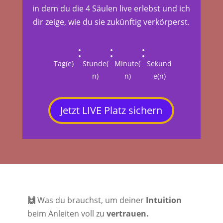
in dem du die 4 Säulen live erlebst und ich
dir zeige, wie du sie zukünftig verkörperst.
:
:
:
Tag(e)
Stunde(
Minute(
Sekund
n)
n)
e(n)
Jetzt LIVE Platz sichern
🙌
Was du brauchst, um deiner
Intuition
beim Anleiten voll zu
vertrauen.