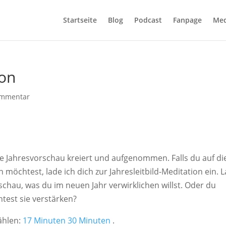
Startseite
Blog
Podcast
Fanpage
Med
ion
ommentar
nte Jahresvorschau kreiert und aufgenommen. Falls du auf di
n möchtest, lade ich dich zur Jahresleitbild-Meditation ein. 
schau, was du im neuen Jahr verwirklichen willst. Oder du
htest sie verstärken?
ählen:
17 Minuten
30 Minuten
.